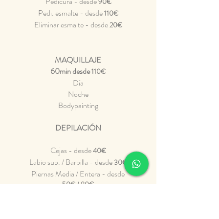
Pedicura - desde
90€
Pedi. esmalte - desde
110€
Eliminar esmalte - desde
20€
MAQUILLAJE
60min desde
110€
Día
Noche
Bodypainting
DEPILACIÓN
Cejas - desde
40€
Labio sup. / B
arbilla - desde
30€
Piernas Media / Entera - desde
50€ / 80€
Bikini - desde
50€
Brasileña - desde
60€
Hollywood - desde
70€